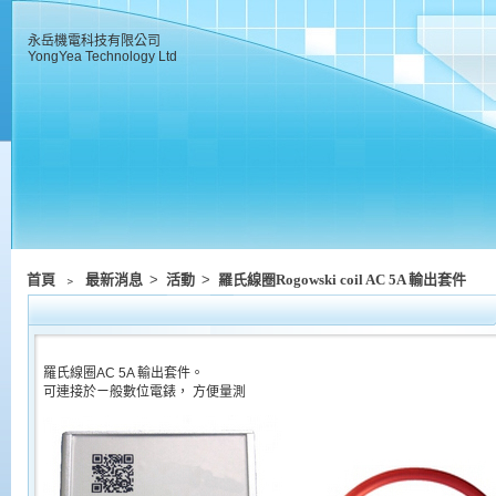
永岳機電科技有限公司
YongYea Technology Ltd
首頁
﹥
最新消息
>
活動
>
羅氏線圈Rogowski coil AC 5A 輸出套件
羅氏線圈AC 5A 輸出套件。
可連接於ㄧ般數位電錶， 方便量測