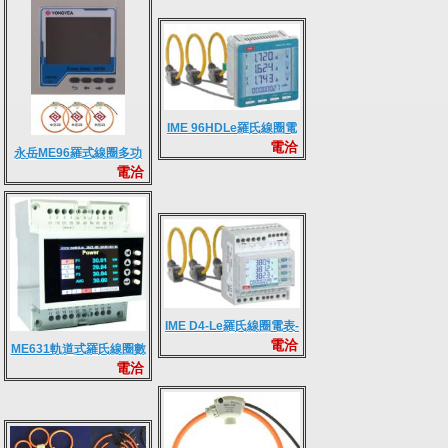
IME 96HDLe羅氏線圈電
電洽
表-96x96
永岳ME96羅式線圈多功
電洽
能電錶組 + SD
IME D4-Le羅氏線圈電表-
電洽
DIN
ME631軌道式羅氏線圈數
電洽
位電錶