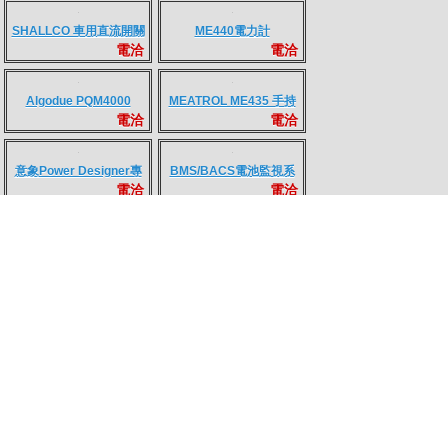
FANOX Circular Amp
FANOX Current
電洽
電洽
Chart Recorder, FAR
Measurement for Chart
Recorder, CT-M
TVSS
600V 鱷魚夾 3M電線
電洽
電洽
100/200/300/400kA
SHALLCO 車用直流開關
ME440電力計
電洽
電洽
SWITCH
Algodue PQM4000
MEATROL ME435 手持
電洽
電洽
式電力品質量測記錄器
意象Power Designer專
BMS/BACS電池監視系
電洽
電洽
業電力系統設計軟體
統
電池 SCADA
儲能用BMS PBMS7000
電洽
電洽
SCADA3000
ZL High-frequency
LD300 Lightning