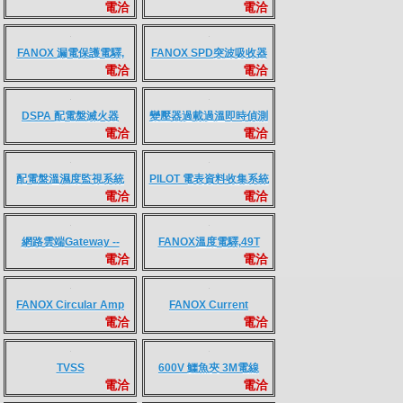
精密量測互感器(Clamp-
RMS弧光監視電驛
電洽
電洽
On Current
Transformer)
HPD300再生能源用防逆
380V強磁取電電線--免停
電洽
電洽
電驛/逆送電力電驛(32R)
電快速非侵入式取電
FANOX 漏電保護電驛,
FANOX SPD突波吸收器
電洽
電洽
EARTH LEAKAGE
PROTECTION
DSPA 配電盤滅火器
變壓器過載過溫即時偵測
電洽
電洽
系統
配電盤溫濕度監視系統
PILOT 電表資料收集系統
電洽
電洽
網路雲端Gateway --
FANOX溫度電驛,49T
電洽
電洽
xGateway6