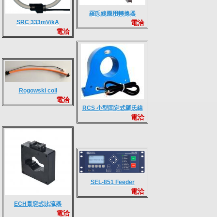
羅氏線圈用轉換器
電洽
SRC 333mV/kA
(Integrator)
電洽
Rogowski coil
Rogowski coil
電洽
technology solutions
RCS 小型固定式羅氏線
for Fault indicator
電洽
圈比流器
SEL-851 Feeder
電洽
Protection Relay
ECH貫穿式比流器
電洽