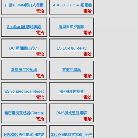
電洽
電洽
電顯示裝置組(VID)
器
YYTL 高壓盤內驗電指示
HG,HVL空間加熱器
電洽
電洽
器
100W-400W
口徑100MM開口式霍爾
SHALLCO (CSR)配電盤
電洽
電洽
CT
用CS時間延遲控制開關
Shallco 86 閉鎖電驛
微型溫度控制器
電洽
電洽
DC 霍爾開口式CT
ES LOR 86 Relay
電洽
電洽
微型濕度控制器
直流互感器
電洽
電洽
ES 86 Electrical Reset
溫+濕度控制器
電洽
電洽