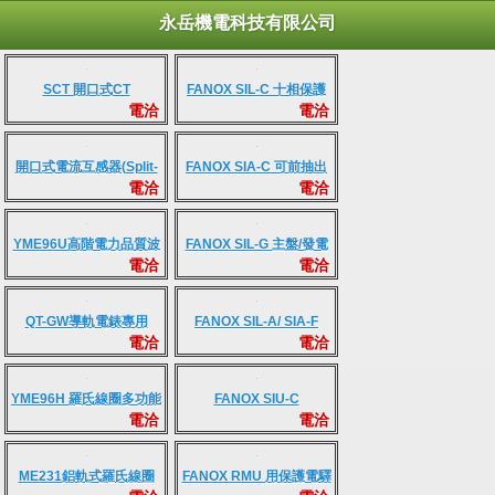
永岳機電科技有限公司
SCT 開口式CT
FANOX SIL-C 十相保護
電洽
電洽
電驛
開口式電流互感器(Split-
FANOX SIA-C 可前抽出
電洽
電洽
Core CT)
式CO+LCO保護電驛
YME96U高階電力品質波
FANOX SIL-G 主盤/發電
電洽
電洽
形記錄羅氏線圈分析表
機保護電驛
QT-GW導軌電錶專用
FANOX SIL-A/ SIA-F
電洽
電洽
0.25S高精密柔性羅氏線
50/51/50N/51N 四相一體
圈(內嵌積分器）
YME96H 羅氏線圈多功能
FANOX SIU-C
電洽
電洽
電表
UV+OV+81H+81L 六相
一體/低頻電驛
ME231鋁軌式羅氏線圈
FANOX RMU 用保護電驛