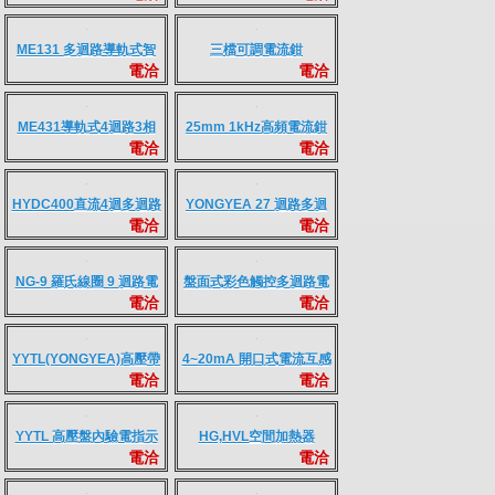
INDICATORS
25 同步電驛及發電機
ME132導軌式多迴路3相
電洽
電洽
Speed控制
多功能電表
IME 25同步電驛
Iprobe HINOKI 9660與福
電洽
電洽
祿克電流鉗
ME131 多迴路導軌式智
三檔可調電流鉗
電洽
電洽
慧羅氏線圈電力儀錶
CTC1535
ME431導軌式4迴路3相
25mm 1kHz高頻電流鉗
電洽
電洽
多功能電表
HYDC400直流4迴多迴路
YONGYEA 27 迴路多迴
電洽
電洽
電表
路電表
NG-9 羅氏線圈 9 迴路電
盤面式彩色觸控多迴路電
電洽
電洽
表
表NG-9/96--三相3迴路
YYTL(YONGYEA)高壓帶
4~20mA 開口式電流互感