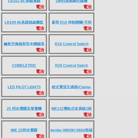
電洽
電洽
Transformer Protection
Protection Relay
Relay
SEL-849 Motor
SEL-2652 開關跳脫迴路
電洽
電洽
Protection Relay
監視單元(Trip Coil
Monitor)
LR102 86 閉鎖電驛
1MHz高頻羅氏線圈
電洽
電洽
LR109 86具跳脫線圈監
新型 R10 控制開關-可同
電洽
電洽
視
時用於圓型,Y型,尖型端子
鑰匙交換箱和安全聯鎖系
R16 Control Switch
電洽
電洽
統
COMELETRIC
R20 Control Swtch
電洽
電洽
CONTROL SWITCH
LED PILOT LIGHTS
鉗式電流互感器(Clamp-
電洽
電洽
AND SEMAPHORE
on current transformer)