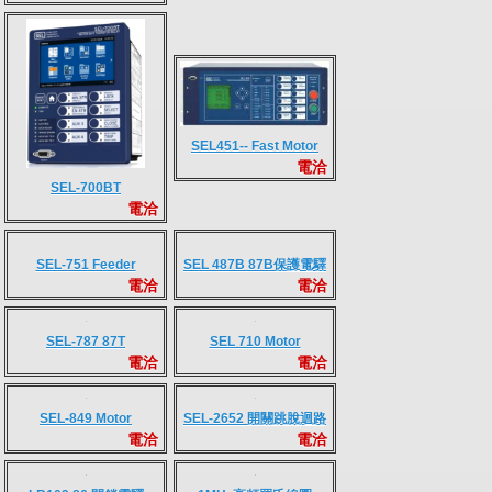
SEL451-- Fast Motor
電洽
Bus Transfer System
SEL-700BT
(HBT)
電洽
MBT(FBT,HBT) 快速匯流
排切換
SEL-751 Feeder
電洽
Protection Relay
SEL 487B 87B保護電驛
電洽
SEL-787 87T
SEL 710 Motor