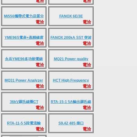
電洽
電洽
電/再生能源防逆裝置
SIA Series
Mi550攜帶式電力品質分
FANOX 6E/3E
電洽
電洽
析紀錄表
Motor/Pump 保護電驛
YME96S電表+高精確度
FANOX 200kA SST 突波
電洽
電洽
RJ45 CT輸入
吸收器
永岳YME96多功能電錶
MQ21 Power quality
電洽
電洽
analyzer
MQ31 Power Analyzer
HCT High Frequency
電洽
電洽
with Wave Recordable
Broadband Current
Transformer
36kV羅氏線圈CT
RTA-15-1 5A輸出羅氏線
電洽
電洽
圈訊號轉換器
RTA-11-5 5段電流輸
S9.42 485 接口
電洽
電洽
入,1A輸出羅氏線圈訊號
（MODBUS 協議）輸出
轉換器
積分器