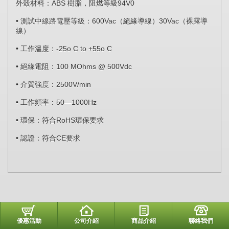
ABS
94V0
外殼材料：
樹脂，阻燃等級
•
600Vac
30Vac
測試中線路電壓等級：
（絕緣導線）
（裸露導
線）
•
-25o C to +55o C
工作溫度：
•
100 MOhms @ 500Vdc
絕緣電阻：
•
2500V/min
介質強度：
•
50—1000Hz
工作頻率：
•
RoHS
環保：符合
環保要求
•
CE
認證：符合
要求
優惠活動
公司介紹
商品介紹
聯絡我們