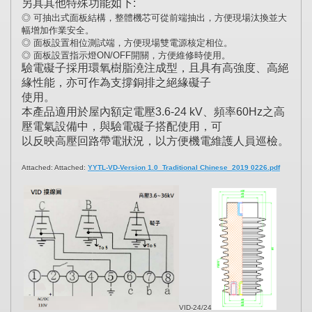
另具其他特殊功能如下:
◎ 可抽出式面板結構，整體機芯可從前端抽出，方便現場汰換並大
幅增加作業安全。
◎ 面板設置相位測試端，方便現場雙電源核定相位。
◎ 面板設置指示燈ON/OFF開關，方便維修時使用。
驗電礙子採用環氧樹脂澆注成型，且具有高強度、高絕
緣性能，亦可作為支撐銅排之絕緣礙子
使用。
本產品適用於屋內額定電壓3.6-24 kV、頻率60Hz之高
壓電氣設備中，與驗電礙子搭配使用，可
以反映高壓回路帶電狀況，以方便機電維護人員巡檢。
Attached:
Attached:
YYTL-VD-Version 1.0_Traditional Chinese_2019 0226.pdf
VID-24/24