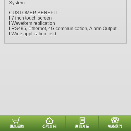
System
CUSTOMER BENEFIT
l 7 inch touch screen
l Waveform replication
l RS485, Ethernet, 4G communication, Alarm Output
l Wide application field
優惠活動
公司介紹
商品介紹
聯絡我們