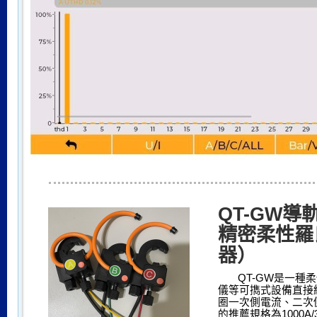
QT-GW導
精密柔性羅
器）
QT-GW
是一種柔
儀等可擕式設備直接
圈一次側電流、二次
的推薦規格為
1000A