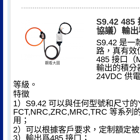
S9.42 4
協議）輸出
S9.42 
路，真有效
485 接口（
觀看大圖
輸出的積分器
24VDC 供
等級。
特徵
1）S9.42 可以與任何型號和尺寸的Y
FCT,NRC,ZRC,MRC,TRC 等
用；
2）可以根據客戶要求，定制額定
3）輸出爲485 接口；