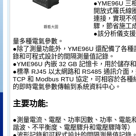
●YME96U
開放式羅氏線圈或
連接，實現不
驟，節省施工
觀看大圖
●該分析儀支
量多種電氣參數。
●除了測量功能外，YME96U 還配備了各
錄和可程式設計的間隔測量值記錄。
●YME96U 內嵌 32 GB 記憶卡，用於儲
●標準 RJ45 以太網路和 RS485 通訊介面，
TCP 和 Modbus RTU 協定，可相容於
的即時電氣參數傳輸到系統資料中心。
主要功能:
●測量電流、電壓、功率因數、功率、電能
諧波、不平衡度、電壓驟升和電壓驟降等）
●波形記錄和可程式設計的間隔測量值記錄