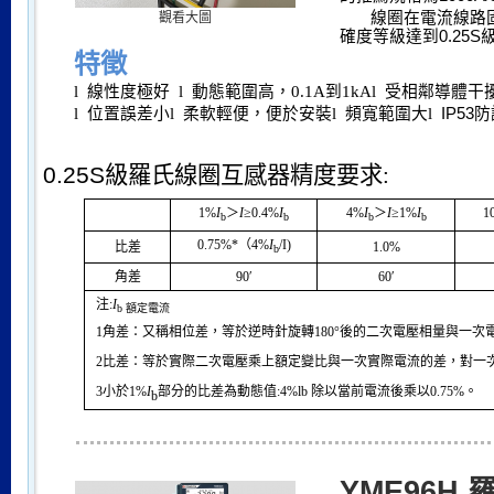
線圈在電流線路
觀看大圖
確度等級達到
0.25S
特徵
l
線性度極好
l
動態範圍高，
0.1A
到
1kA
l
受相鄰導體干
l
位置誤差小
l
柔軟輕便，便於安裝
l
頻寬範圍大
l
IP53
防
0.25S
級羅氏線圈互感器精度要求:
1%
I
＞
I
≥
0.4%
I
4%
I
＞
I
≥
1%
I
1
b
b
b
b
0.75%*
（
4%
I
/I)
比差
1.0%
b
角差
90
′
60
′
注
:
I
b 額定電流
1
角差：又稱相位差，等於逆時針旋轉
180
°後的二次電壓相量與一次
2
比差：等於實際二次電壓乘上額定變比與一次實際電流的差，對一
3
小於
1%
I
部分的比差為動態值
:4%lb
除以當前電流後乘以
0.75%
。
b
YME96H