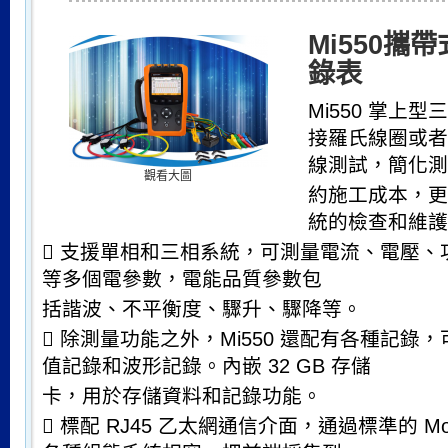
Mi550攜
錄表
Mi550
掌上型三
接羅氏線圈或者
線測試，簡化測
觀看大圖
約施工成本，更
統的檢查和維護

支援單相和三相系統，可測量電流、電壓、
等多個電參數，電能品質參數包
括諧波、不平衡度、驟升、驟降等。

除測量功能之外，
Mi550
還配有各種記錄，
值記錄和波形記錄。內嵌
32 GB
存儲
卡，用於存儲資料和記錄功能。

標配
RJ45
乙太網通信介面，通過標準的
Mo