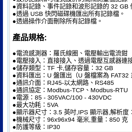
●資料記錄、事件記錄和波形記錄的 32 GB
●透過 USB 快閃磁碟機匯出所有記錄檔。
●透過操作介面刪除所有記錄檔。
產品規格:
●電流感測器：羅氏線圈、電壓輸出電流鉗
●電壓接入：直接接入、透過電壓互感器連
●儲存類型：TF 卡,儲存容量：32 GB
●資料匯出：U 盤匯出（U 盤檔案為 FAT32
●通訊介面：RJ45-以太網路、RS485
●通訊協定：Modbus-TCP、Modbus-RTU
●電源：85 - 305VAC/100 - 430VDC
●最大功耗：5VA
●顯示器尺寸：3.5 英吋,IPS 顯示器,解析度：4
●機械尺寸：96x96x94 毫米,重量：850 克
●防護等級：IP30