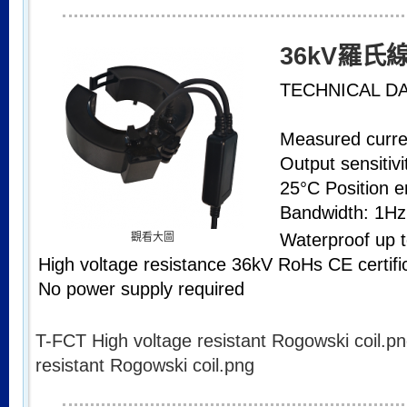
36kV羅氏
TECHNICAL D
Measured curre
Output sensitivi
25°C Position e
Bandwidth: 1Hz
Waterproof up 
觀看大圖
High voltage resistance 36kV RoHs CE certifi
No power supply required
T-FCT High voltage resistant Rogowski coil.p
resistant Rogowski coil.png