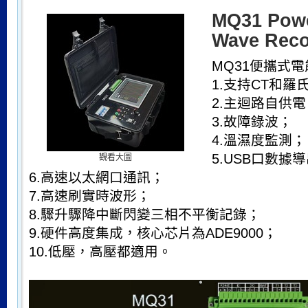
MQ31 Powe
Wave Reco
MQ31便攜式電
1.支持CT和羅
2.主迴路自供電
3.故障錄波；
4.溫濕度監測；
5.USB口數據
觀看大圖
6.高速以太網口通訊；
7.高速刷實時波形；
8.驟升驟降中斷閃變三相不平衡記錄；
9.硬件高度集成，核心芯片為ADE9000；
10.低壓，高壓都適用。