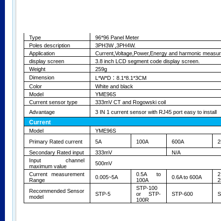
Type
96*96 Panel Meter
Poles description
3PH3W ,3PH4W.
Application
Current,Voltage,Power,Energy and harmonic measu
display screen
3.8 inch LCD segment code display screen.
Weight
259g
Dimension
L*W*D
8.1*8.1*3CM
：
Color
White and black
Model
YME96S
Current sensor type
333mV CT and Rogowski coil
Advantage
3 IN 1 current sensor with RJ45 port easy to install
Current
Model
YME96S
Primary Rated current
5A
100A
600A
2
Secondary Rated input
333mV
N/A
Input channel
500mV
maximum value
Current measurement
0.5A to
0.005~5A
0.6A to 600A
Range
100A
2
STP-100
Recommended Sensor
STP-5
or STP-
STP-600
S
model
100R