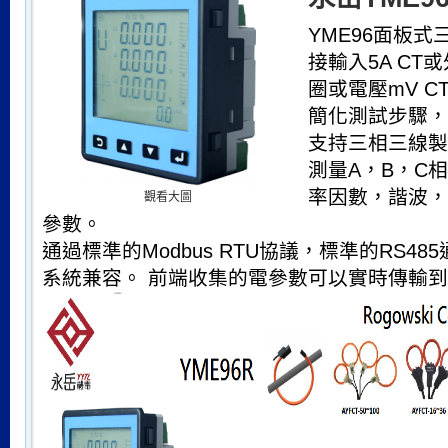
YME96面板
接輸入5A CT或
圈或電壓mV 
簡化測試步驟，
支持三相三線製
測量A，B，C
率因數，諧波，
觀看大圖
參數。
通過標準的Modbus RTU協議，標準的RS4
系統兼容。 前端收集的電參數可以實時傳輸