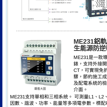
ME231鋁
生能源防逆
ME231是一
錶，支持外接開
CT，可實現免
驟，節約施工成
及配電系統的檢
介面。
觀看大圖
ME231支持單相和三相系統。 可測量L1、L
因數、諧波、功率、能量等多項電參數。標配R