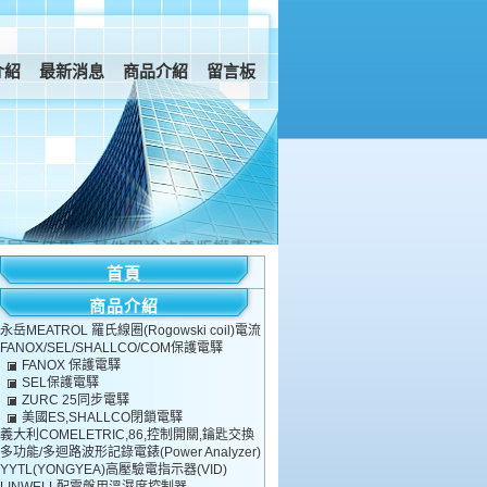
介紹
最新消息
商品介紹
留言板
首頁
商品介紹
永岳MEATROL 羅氏線圈(Rogowski coil)電流
FANOX/SEL/SHALLCO/COM保護電驛
互感器
FANOX 保護電驛
(Protection Relay)
SEL保護電驛
ZURC 25同步電驛
美國ES,SHALLCO閉鎖電驛
義大利COMELETRIC,86,控制開關,鑰匙交換
多功能/多迴路波形記錄電錶(Power Analyzer)
箱和安全聯鎖系統
YYTL(YONGYEA)高壓驗電指示器(VID)