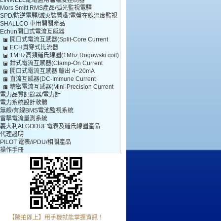
LINWELL配電盤用溫濕度控制器
Mors Smitt RMS產品/弧光監視電驛
SPD/防逆電驛/滅火裝置/配電盤在線溫度監視
SHALLCO 車用開關產品
Echun開口式電流互感器
開口式電流互感器(Split-Core Current
ECH貫穿式比流器
Transformer)
1MHz高頻羅氏線圈(1Mhz Rogowski coil)
鉗式電流互感器(Clamp-On Current
開口式電流互感器 輸出 4~20mA
Transformer)
直流互感器(DC-Immune Current
精密電流互感器(Mini-Precision Current
Transformer)
電力品質記錄器/電力計
Transformer)
電力系統設計軟體
無線/有線BMS電池監視系統
雷擊電流量測系統
義大利ALGODUE電表及羅氏線圈產品
代理證明
PILOT 電表/iPDU/相關產品
操作手冊
【隨拍即上】用手機就能掌握資訊！